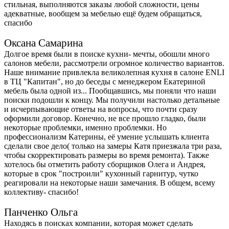
стильная, выполняются заказы любой сложности, цены
адекватные, вообщем за мебелью ещё будем обращаться,
спасибо
Оксана Самарина
Долгое время были в поиске кухни- мечты, обошли много
салонов мебели, рассмотрели огромное количество вариантов.
Наше внимание привлекла великолепная кухня в салоне ENLI
в ТЦ "Капитан", но до беседы с менеджером Екатериной
мебель была одной из... Пообщавшись, мы поняли что наши
поиски подошли к концу. Мы получили настолько детальные
и исчерпывающие ответы на вопросы, что почти сразу
оформили договор. Конечно, не все прошло гладко, были
некоторые проблемки, именно проблемки. Но
профессионализм Катерины, её умение услышать клиента
сделали свое дело( только на замеры Катя приезжала три раза,
чтобы скорректировать размеры во время ремонта). Также
хотелось бы отметить работу сборщиков Олега и Андрея,
которые в срок "построили" кухонный гарнитур, чутко
реагировали на некоторые наши замечания. В общем, всему
коллективу- спасибо!
Панченко Ольга
Находясь в поисках компании, которая может сделать