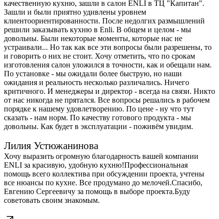
качественную кухню, зашли в салон ENLI в ТЦ "Капитан".
Зашли и были приятно удивлены уровнем
клиентоориентированности. После недолгих размышлений
решили заказывать кухню в Enli. В общем и целом - мы
довольны. Были некоторые моменты, которые нас не
устраивали... Но так как все эти вопросы были разрешены, то
и говорить о них не стоит. Хочу отметить, что по срокам
изготовления салон уложился в точности, как и обещали нам.
По установке - мы ожидали более быструю, но наши
ожидания и реальность несколько различались. Ничего
критичного. И менеджеры и директор - всегда на связи. Никто
от нас никогда не прятался. Все вопросы решались в рабочем
порядке к нашему удовлетворению. По цене - ну что тут
сказать - нам норм. По качеству готового продукта - мы
довольны. Как будет в эксплуатации - поживём увидим.
Лилия Устюжанинова
Хочу выразить огромную благодарность вашей компании
ENLI за красивую, удобную кухню!Профессиональная
помощь всего коллектива при обсуждении проекта, учтены
все нюансы по кухне. Все продумано до мелочей.Спасибо,
Евгению Сергеевичу за помощь в выборе проекта.Буду
советовать своим знакомым.